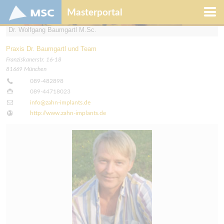
Masterportal
Dr. Wolfgang Baumgartl M.Sc.
Praxis Dr. Baumgartl und Team
Franziskanerstr. 16-18
81669 München
089-482898
089-44718023
info@zahn-implants.de
http://www.zahn-implants.de